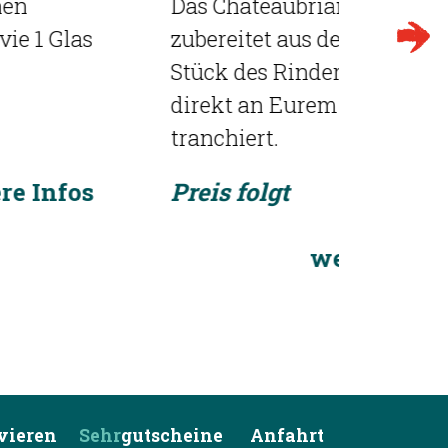
Das Chateaubriand,
untersc
zubereitet aus dem besten
des beli
Stück des Rinderfilets, wird
29,- € 
direkt an Eurem Tisch
tranchiert.
Preis folgt
weitere Infos
rvieren
Sehr
gutscheine
Anfahrt