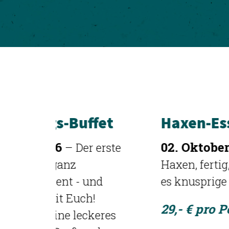
fet
Haxen-Essen
02. Oktober 2026
 erste
– Auf die
Haxen, fertig, los! Heute gibt
nd
es knusprige Schweinshaxe.
!
29,- € pro Person
keres