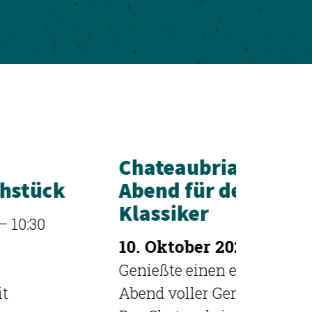
Chateaubriand - ein
Schni
Abend für den
17. Ok
Klassiker
Willko
10. Oktober 2026
–
Schnitz
Genießte einen entspannten
als Tisc
Abend voller Genuss und Stil.
Essen, 